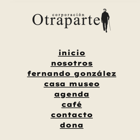
Saltar
al
contenido
inicio
nosotros
fernando gonzález
casa museo
agenda
café
contacto
dona