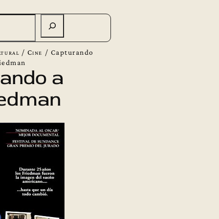
tural
/
Cine
/
Capturando
riedman
ando a
iedman