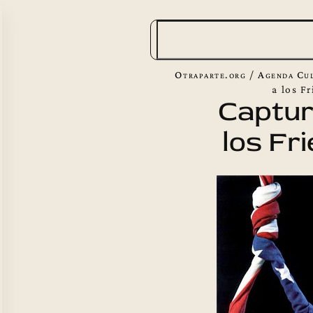
B
u
s
Otraparte.org
/
Agenda Cul
c
a los F
Captur
a
los Fr
r