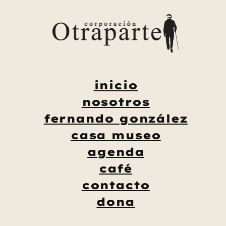
Saltar
al
contenido
inicio
nosotros
fernando gonzález
casa museo
agenda
café
contacto
dona