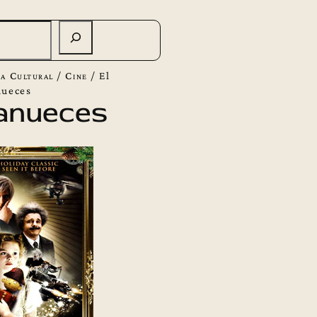
a Cultural
/
Cine
/
El
nueces
anueces