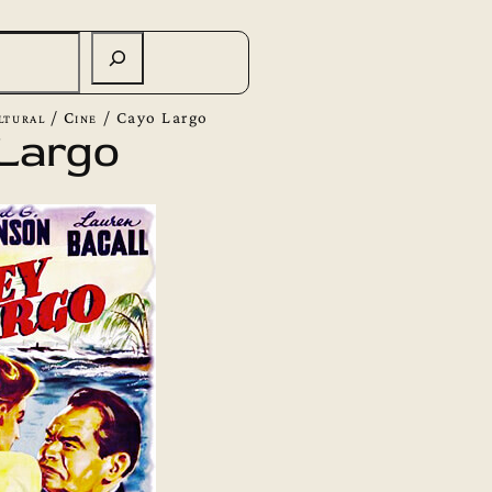
ltural
/
Cine
/
Cayo Largo
Largo