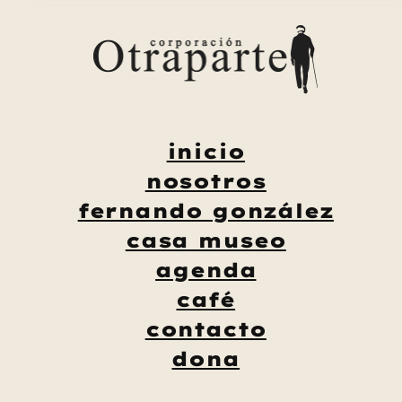
Saltar
al
contenido
inicio
nosotros
fernando gonzález
casa museo
agenda
café
contacto
dona