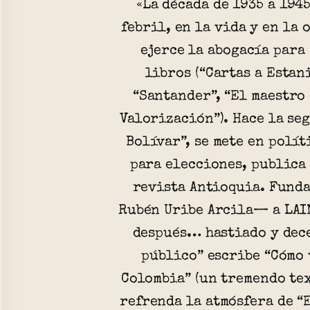
«La década de 1935 a 1945
febril, en la vida y en la
ejerce la abogacía para
libros (“Cartas a Estan
“Santander”, “El maestro 
Valorización”). Hace la se
Bolívar”, se mete en polít
para elecciones, publica
revista Antioquia. Fund
Rubén Uribe Arcila— a LAIN
después… hastiado y dec
público” escribe “Cómo
Colombia” (un tremendo te
refrenda la atmósfera de “E