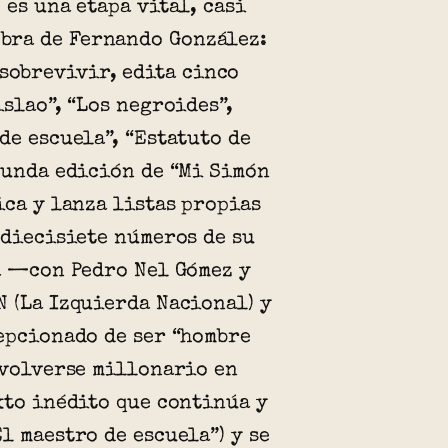
 es una etapa vital, casi
 obra de Fernando González:
 sobrevivir, edita cinco
islao”, “Los negroides”,
de escuela”, “Estatuto de
gunda edición de “Mi Simón
ica y lanza listas propias
 diecisiete números de su
a —con Pedro Nel Gómez y
 (La Izquierda Nacional) y
epcionado de ser “hombre
 volverse millonario en
xto inédito que continúa y
l maestro de escuela”) y se