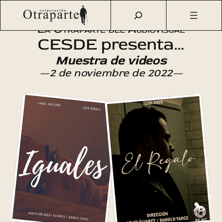
Saltar
Otraparte.org
/
Agenda Cultural
/
Cine
/
CESDE presenta…
al
La Otraparte del Audiovisual
contenido
CESDE presenta…
Muestra de videos
—2 de noviembre de 2022—