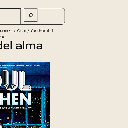
ltural
/
Cine
/
Cocina del
ma
del alma