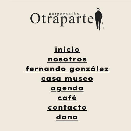
Saltar
al
contenido
inicio
nosotros
fernando gonzález
casa museo
agenda
café
contacto
dona