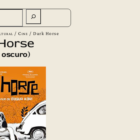
ltural
/
Cine
/
Dark Horse
Horse
 oscuro)