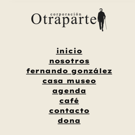
Saltar
al
contenido
inicio
nosotros
fernando gonzález
casa museo
agenda
café
contacto
dona