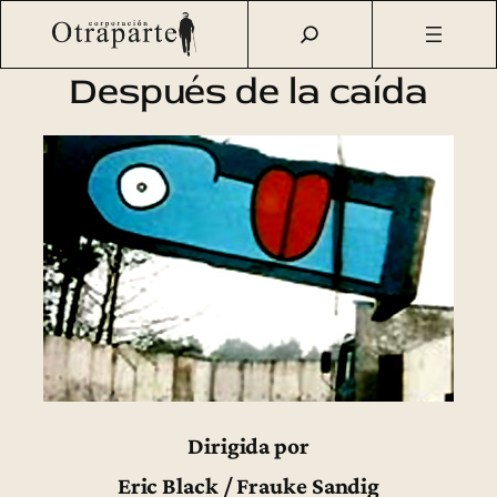
Saltar
Otraparte.org
/
Agenda Cultural
/
Cine
/
Después de la
al
caída
contenido
Después de la caída
Dirigida por
Eric Black / Frauke Sandig