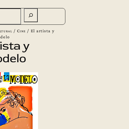
ltural
/
Cine
/
El artista y
odelo
ista y
odelo