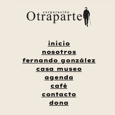
Saltar
al
contenido
inicio
nosotros
fernando gonzález
casa museo
agenda
café
contacto
dona