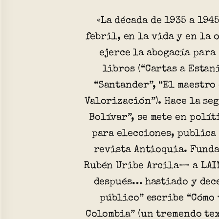
«La década de 1935 a 1945
febril, en la vida y en la
ejerce la abogacía para
libros (“Cartas a Estan
“Santander”, “El maestro 
Valorización”). Hace la se
Bolívar”, se mete en polít
para elecciones, publica
revista Antioquia. Fund
Rubén Uribe Arcila— a LAIN
después… hastiado y dec
público” escribe “Cómo
Colombia” (un tremendo te