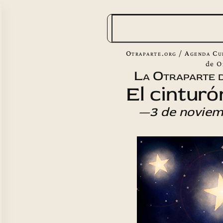
B
u
s
Otraparte.org
/
Agenda Cu
c
de O
La Otraparte d
a
El cinturó
r
—3 de noviem