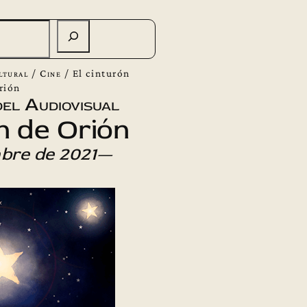
ltural
/
Cine
/
El cinturón
rión
el Audiovisual
n de Orión
bre de 2021—