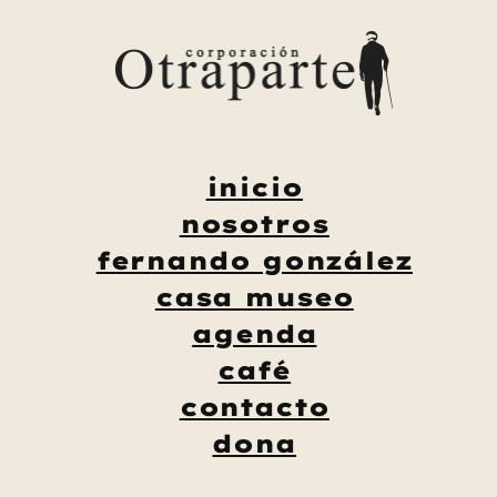
Saltar
al
contenido
inicio
nosotros
fernando gonzález
casa museo
agenda
café
contacto
dona