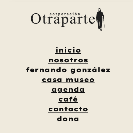
Saltar
al
contenido
inicio
nosotros
fernando gonzález
casa museo
agenda
café
contacto
dona