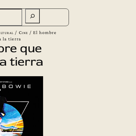
ltural
/
Cine
/
El hombre
 la tierra
bre que
a tierra