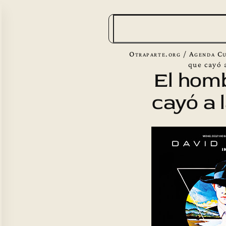
B
u
s
Otraparte.org
/
Agenda Cu
c
que cayó a
El hom
a
cayó a l
r