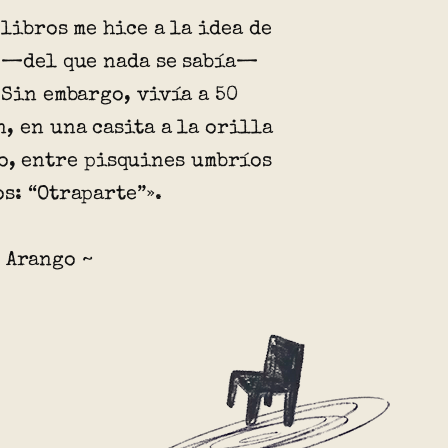
 libros me hice a la idea de
 —del que nada se sabía—
 Sin embargo, vivía a 50
, en una casita a la orilla
o, entre pisquines umbríos
s: “Otraparte”».
 Arango ~