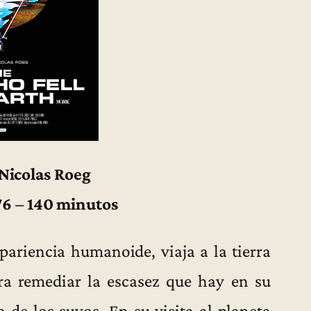
 Nicolas Roeg
76 – 140 minutos
pariencia humanoide, viaja a la tierra
ra remediar la escasez que hay en su
a de los suyos. En su visita al planeta