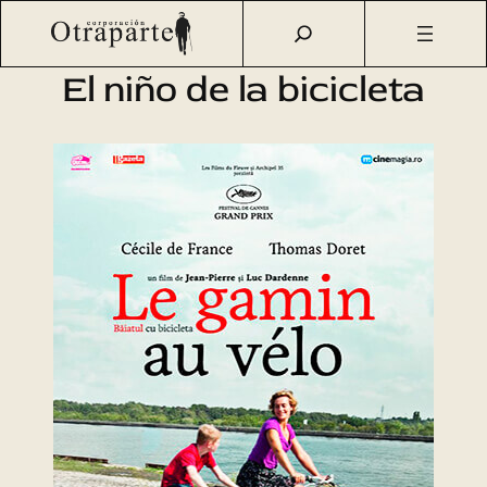
Saltar
Otraparte.org
/
Agenda Cultural
/
Cine
/
El niño de la
al
bicicleta
contenido
El niño de la bicicleta