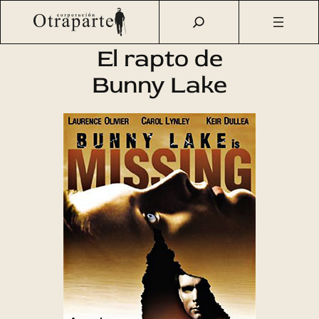
Saltar
Otraparte.org
/
Agenda Cultural
/
Cine
/
El rapto de Bunny
al
Lake
contenido
El rapto de
Bunny Lake