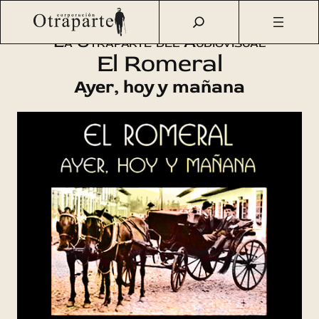
Saltar
Otraparte.org
/
Agenda Cultural
/
Cine
/
El Romeral
al
La Otraparte del Audiovisual
contenido
El Romeral
Ayer, hoy y mañana