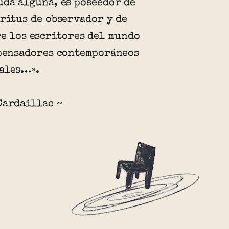
uda alguna, es poseedor de
íritus de observador y de
re los escritores del mundo
 pensadores contemporáneos
ales…».
Cardaillac ~