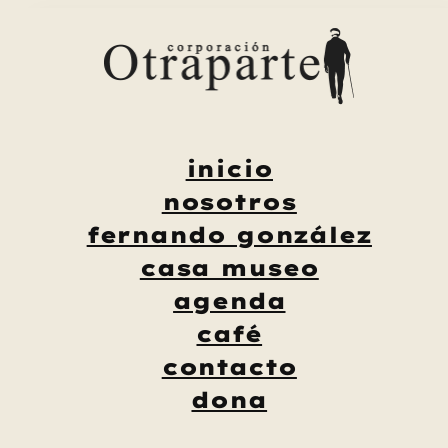
Saltar
al
contenido
inicio
nosotros
fernando gonzález
casa museo
agenda
café
contacto
dona