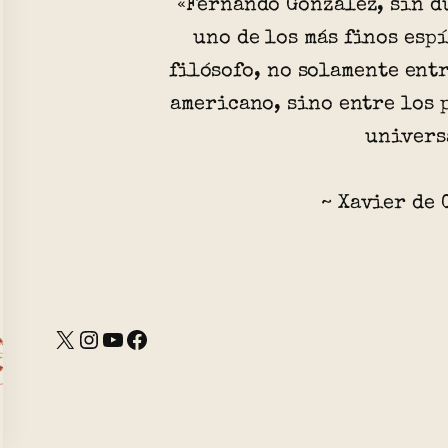
«Fernando González, sin d
uno de los más finos esp
filósofo, no solamente ent
americano, sino entre los
univers
~ Xavier de 
X
Instagram
YouTube
Facebook