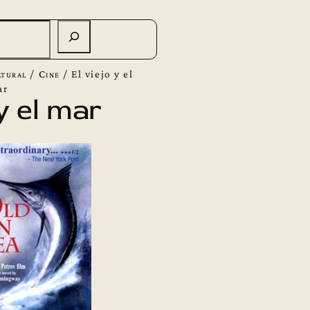
tural
/
Cine
/
El viejo y el
ar
 y el mar