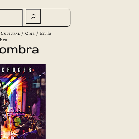
 Cultural
/
Cine
/
En la
bra
sombra