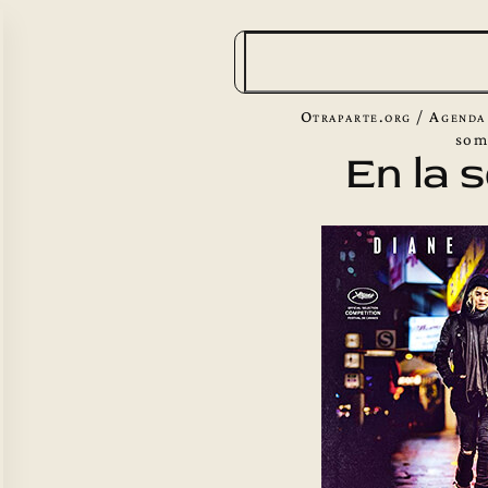
B
u
s
Otraparte.org
/
Agenda
c
som
En la 
a
r