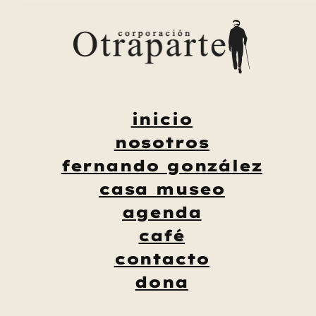
Saltar
al
contenido
inicio
nosotros
fernando gonzález
casa museo
agenda
café
contacto
dona