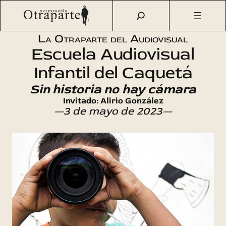
Saltar
Otraparte.org
/
Agenda Cultural
/
Cine
/
Escuela
al
Audiovisual Infantil del Caquetá
contenido
La Otraparte del Audiovisual
Escuela Audiovisual
Infantil del Caquetá
Sin historia no hay cámara
Invitado: Alirio González
—3 de mayo de 2023—