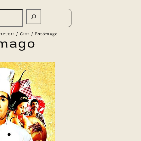
ltural
/
Cine
/
Estómago
mago