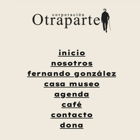
Saltar
al
contenido
inicio
nosotros
fernando gonzález
casa museo
agenda
café
contacto
dona