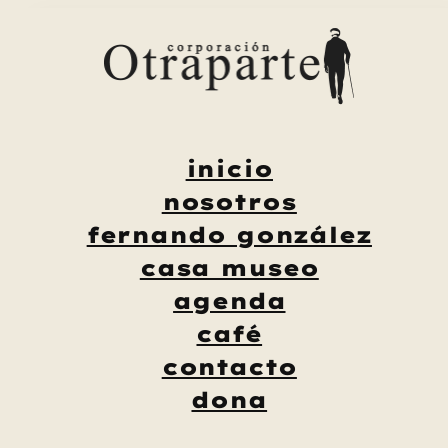
Saltar
al
contenido
inicio
nosotros
fernando gonzález
casa museo
agenda
café
contacto
dona