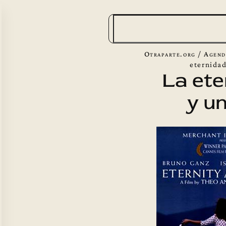
B
u
s
Otraparte.org
/
Agend
c
eternidad
La ete
a
y un
r