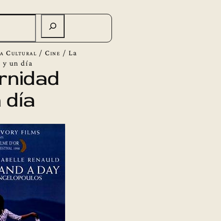
a Cultural
/
Cine
/
La
 y un día
rnidad
 día