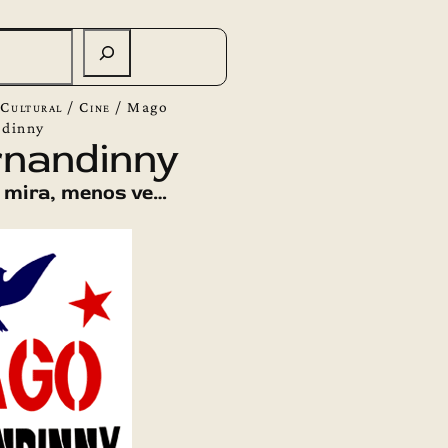
Cultural
/
Cine
/
Mago
ndinny
nandinny
 mira, menos ve…