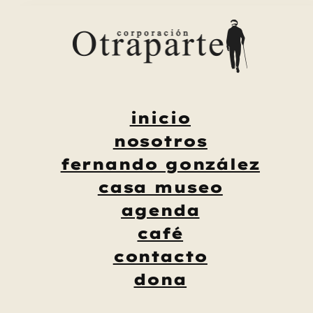
Saltar
al
contenido
inicio
nosotros
fernando gonzález
casa museo
agenda
café
contacto
dona