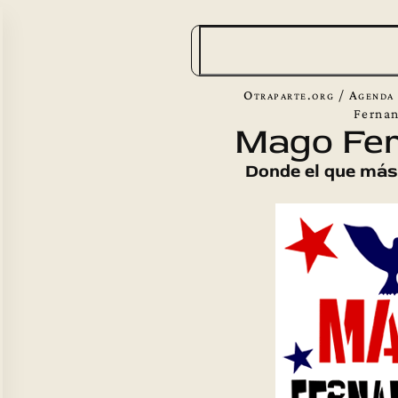
B
u
s
Otraparte.org
/
Agenda 
c
Ferna
Mago Fer
a
r
Donde el que más