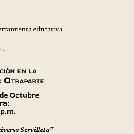
erramienta educativa.
* *
ión en la
 Otraparte
de Octubre
ra:
 p.m.
iverso Servilleta”