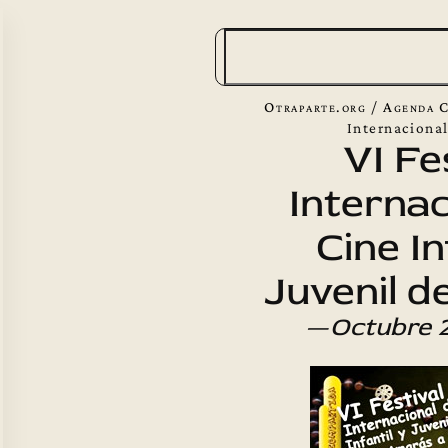
B
u
s
Otraparte.org
/
Agenda C
c
Internacional
VI Fe
a
Internac
r
Cine In
Juvenil d
—
Octubre 2