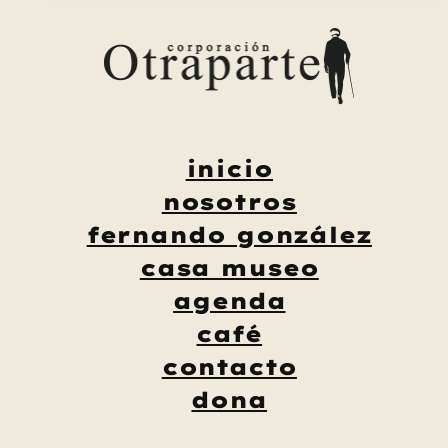
Saltar
al
contenido
inicio
nosotros
fernando gonzález
casa museo
agenda
café
contacto
dona