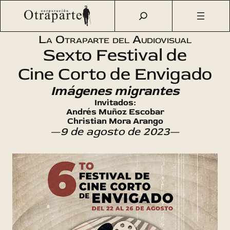
Saltar
Otraparte.org
/
Agenda Cultural
/
Cine
/
Festival de Cine
al
Corto de Envigado 2023
contenido
La Otraparte del Audiovisual
Sexto Festival de
Cine Corto de Envigado
Imágenes migrantes
Invitados:
Andrés Muñoz Escobar
Christian Mora Arango
—9 de agosto de 2023—