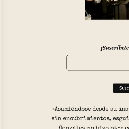
¡Suscríbete
«Asumiéndose desde su ins
sin encubrimientos, esgui
González no hizo otra c