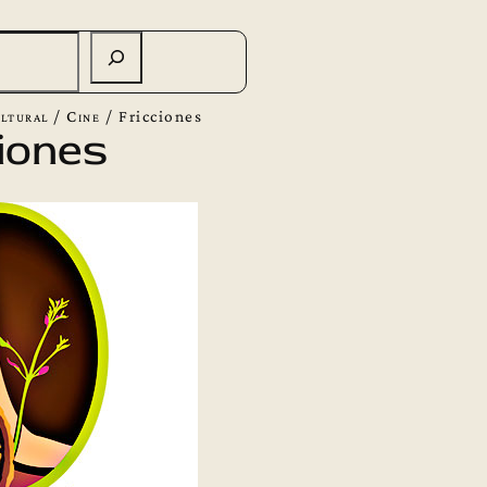
ltural
/
Cine
/
Fricciones
iones