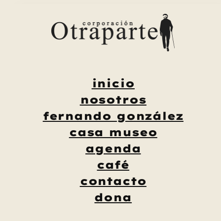
Saltar
al
contenido
inicio
nosotros
fernando gonzález
casa museo
agenda
café
contacto
dona