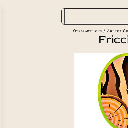
B
u
s
Otraparte.org
/
Agenda Cu
Fricc
c
a
r