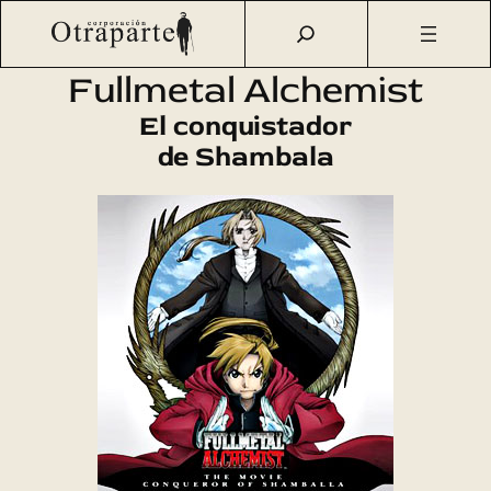
Saltar
Otraparte.org
/
Agenda Cultural
/
Cine
/
Fullmetal
al
Alchemist
contenido
Fullmetal Alchemist
El conquistador
de Shambala