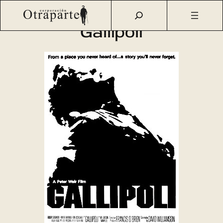
Saltar
Otraparte.org
/
Agenda Cultural
/
Cine
/
Gallipoli
al
Gallipoli
contenido