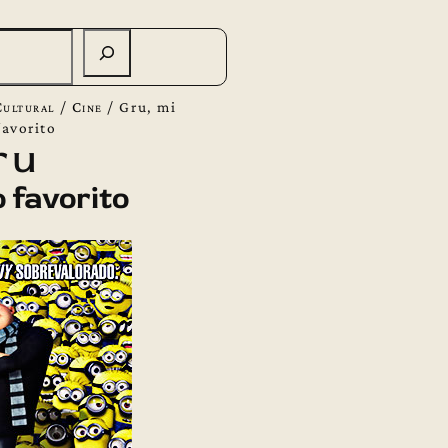
ultural
/
Cine
/
Gru, mi
favorito
ru
o favorito