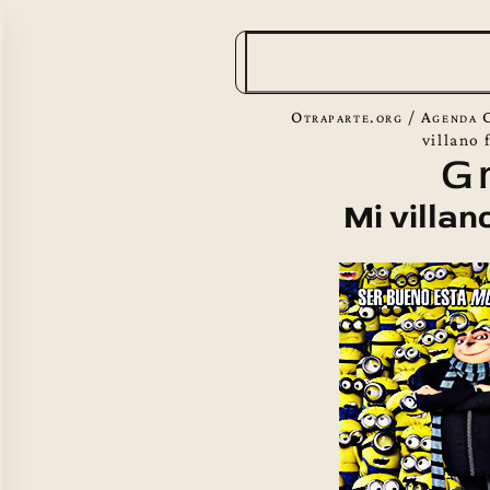
B
u
s
Otraparte.org
/
Agenda C
c
villano 
G
a
r
Mi villan