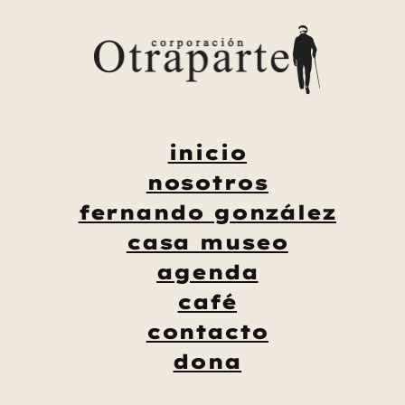
Saltar
al
contenido
inicio
nosotros
fernando gonzález
casa museo
agenda
café
contacto
dona