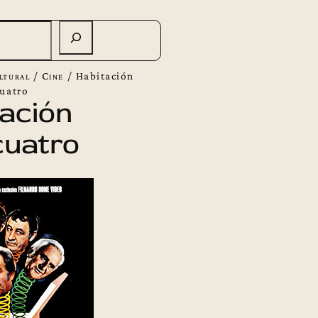
ltural
/
Cine
/
Habitación
cuatro
ación
cuatro