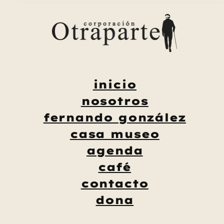
Saltar
al
contenido
inicio
nosotros
fernando gonzález
casa museo
agenda
café
contacto
dona