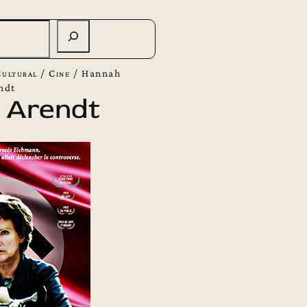
ultural
/
Cine
/
Hannah
ndt
 Arendt