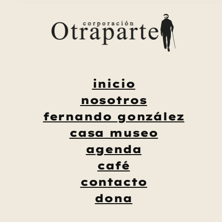
Saltar
al
contenido
inicio
nosotros
fernando gonzález
casa museo
agenda
café
contacto
dona