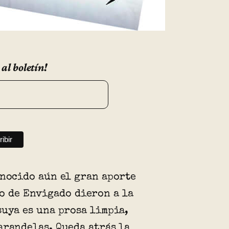
 al boletín!
onocido aún el gran aporte
fo de Envigado dieron a la
suya es una prosa limpia,
arandelas. Queda atrás la