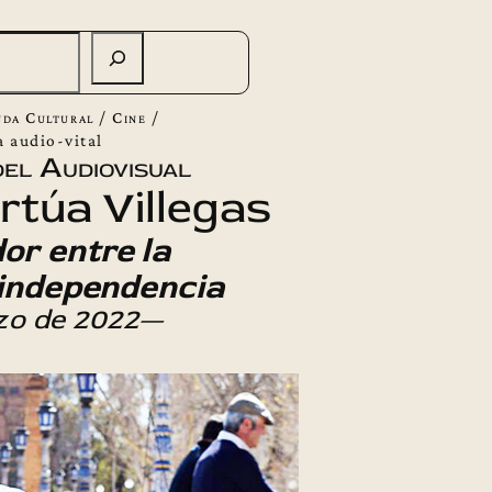
da Cultural
/
Cine
/
a audio-vital
el Audiovisual
túa Villegas
or entre la
a independencia
zo de 2022—