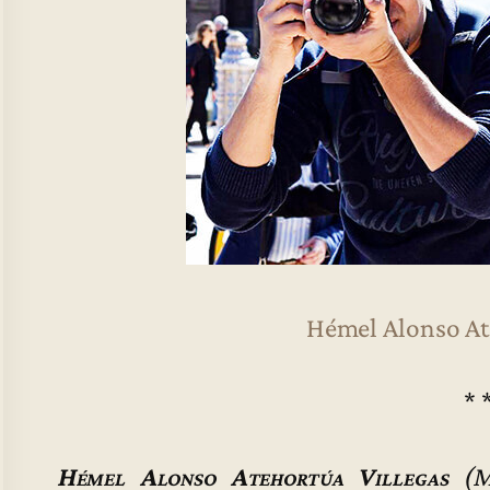
Hémel Alonso At
* 
Hémel Alonso Atehortúa Villegas
(Me