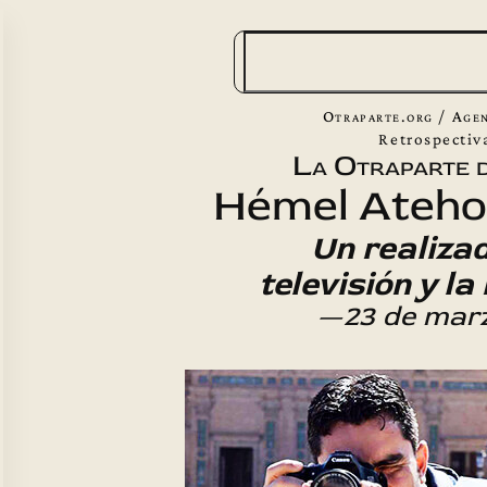
B
u
s
Otraparte.org
/
Agen
c
Retrospectiv
La Otraparte d
a
Hémel Atehor
r
Un realizad
televisión y l
—23 de mar