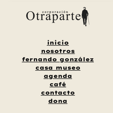
Saltar
al
contenido
inicio
nosotros
fernando gonzález
casa museo
agenda
café
contacto
dona