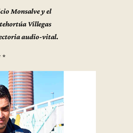
io Monsalve y el
tehortúa Villegas
ectoria audio-vital.
* *