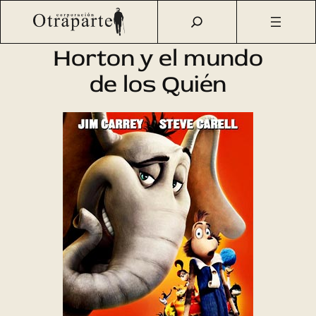
Saltar
Otraparte.org
/
Agenda Cultural
/
Cine
/
Horton y el mundo
al
de los Quién
contenido
Horton y el mundo
de los Quién