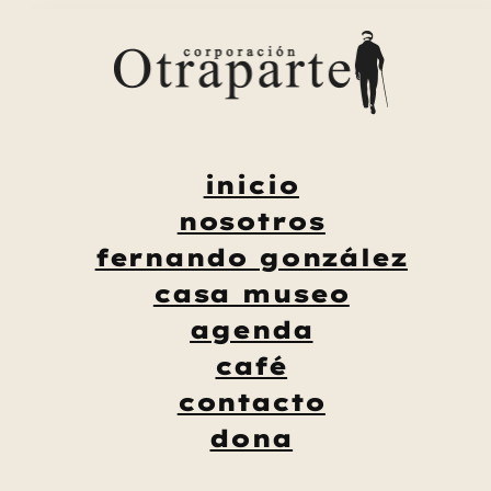
Saltar
al
contenido
inicio
nosotros
fernando gonzález
casa museo
agenda
café
contacto
dona