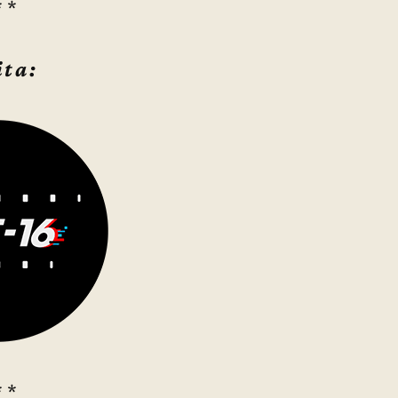
* *
ita:
* *