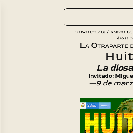
B
u
s
Otraparte.org
/
Agenda Cu
c
diosa 
La Otraparte d
a
Hui
r
La diosa
Invitado: Migu
—9 de marz