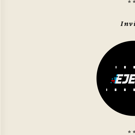
* 
Inv
* 