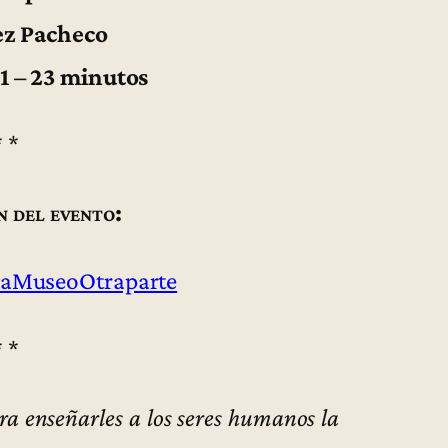
ez Pacheco
1 – 23 minutos
* *
n del evento:
aMuseoOtraparte
* *
ara enseñarles a los seres humanos la