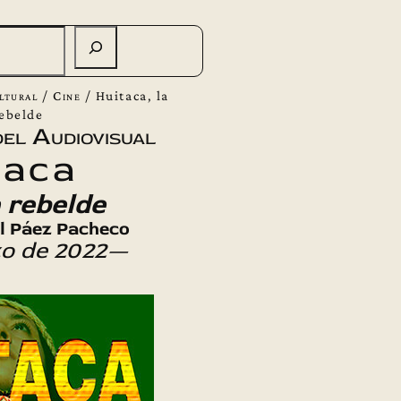
ltural
/
Cine
/
Huitaca, la
rebelde
el Audiovisual
taca
 rebelde
el Páez Pacheco
o de 2022—