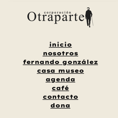
Saltar
al
contenido
inicio
nosotros
fernando gonzález
casa museo
agenda
café
contacto
dona