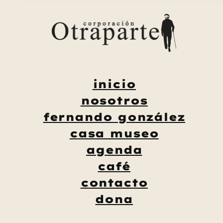
Saltar
al
contenido
inicio
nosotros
fernando gonzález
casa museo
agenda
café
contacto
dona