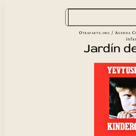
B
u
s
Otraparte.org
/
Agenda C
c
infa
Jardín de
a
r