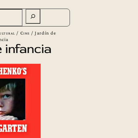
ultural
/
Cine
/
Jardín de
ncia
 infancia