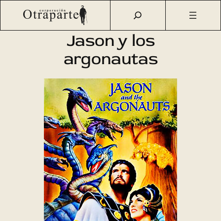
Saltar
Otraparte.org
/
Agenda Cultural
/
Cine
/
Jason y los
al
argonautas
contenido
Jason y los
argonautas