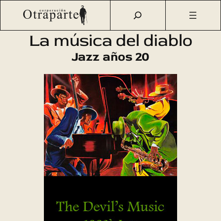
Saltar
Otraparte.org
/
Agenda Cultural
/
Cine
/
La música del
al
diablo: Jazz años 20
contenido
La música del diablo
Jazz años 20