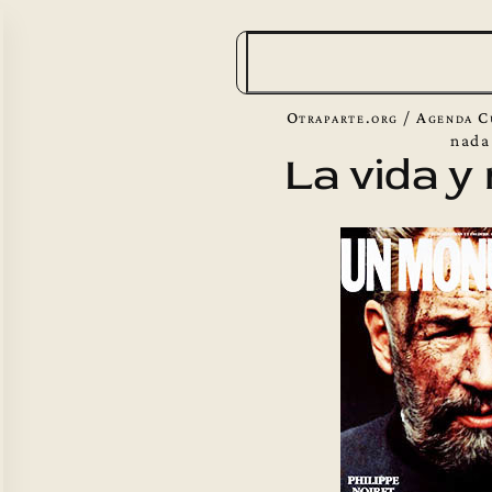
B
u
s
Otraparte.org
/
Agenda C
c
nada
La vida y
a
r