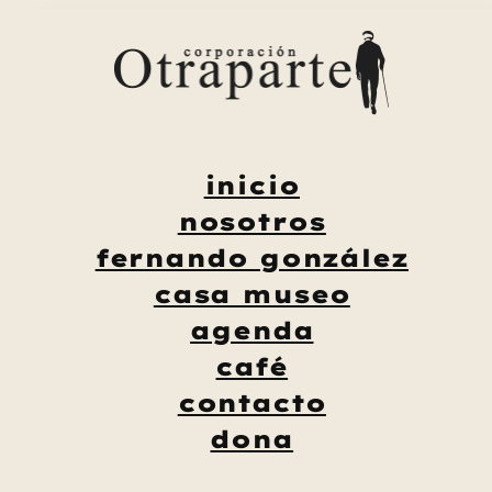
Saltar
al
contenido
inicio
nosotros
fernando gonzález
casa museo
agenda
café
contacto
dona