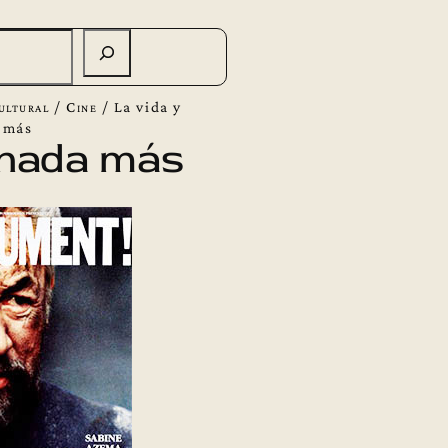
ultural
/
Cine
/
La vida y
 más
 nada más