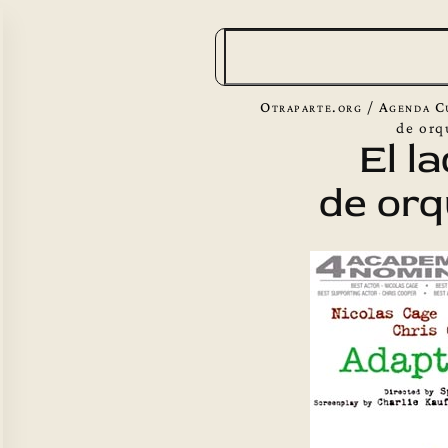
B
u
s
Otraparte.org
/
Agenda C
c
de orq
El l
a
de orq
r