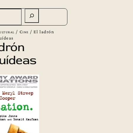
ultural
/
Cine
/
El ladrón
uídeas
adrón
uídeas