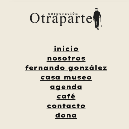
Saltar
al
contenido
inicio
nosotros
fernando gonzález
casa museo
agenda
café
contacto
dona