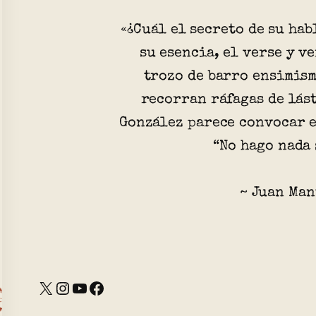
«¿Cuál el secreto de su hab
su esencia, el verse y v
trozo de barro ensimism
recorran ráfagas de lás
González parece convocar e
“No hago nada 
~ Juan Man
X
Instagram
YouTube
Facebook