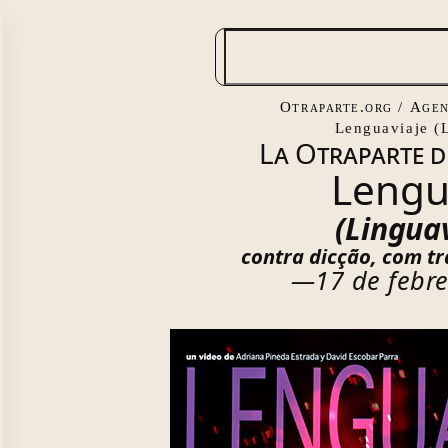
B
u
s
Otraparte.org
/
Agen
c
Lenguaviaje (
La Otraparte d
a
Lengu
r
(Lingua
contra dicção, com t
—17 de febr