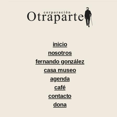
Saltar
al
contenido
inicio
nosotros
fernando gonzález
casa museo
agenda
café
contacto
dona