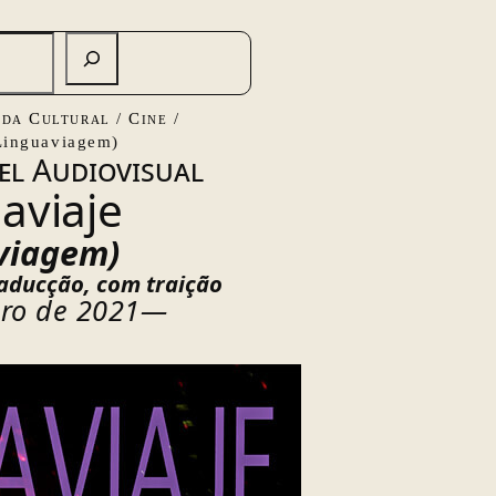
da Cultural
/
Cine
/
Linguaviagem)
el Audiovisual
aviaje
viagem)
raducção, com traição
ero de 2021—