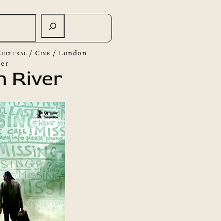
ultural
/
Cine
/
London
ver
 River