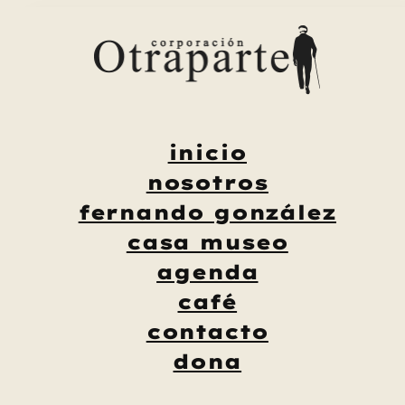
Saltar
al
contenido
inicio
nosotros
fernando gonzález
casa museo
agenda
café
contacto
dona