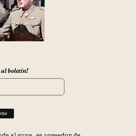
 al boletín!
uda alguna, es poseedor de