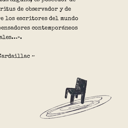
íritus de observador y de
re los escritores del mundo
 pensadores contemporáneos
ales…».
Cardaillac ~