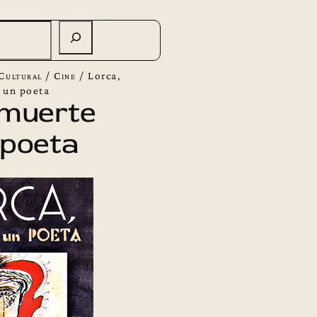
Cultural
/
Cine
/
Lorca,
 un poeta
 muerte
 poeta