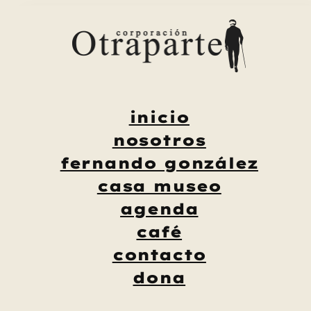
Saltar
al
contenido
inicio
nosotros
fernando gonzález
casa museo
agenda
café
contacto
dona