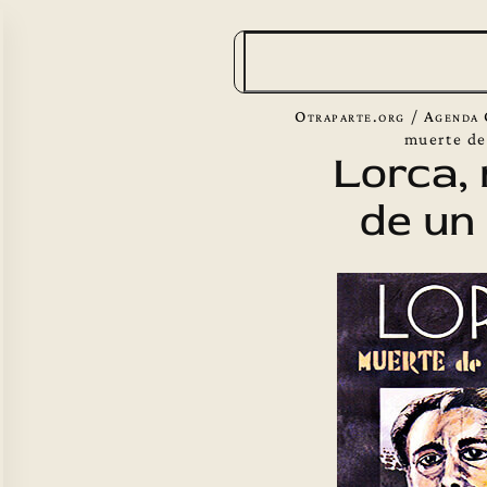
B
u
s
Otraparte.org
/
Agenda 
c
muerte de
Lorca,
a
de un
r