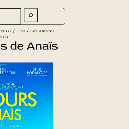
ltural
/
Cine
/
Los amores
naïs
s de Anaïs