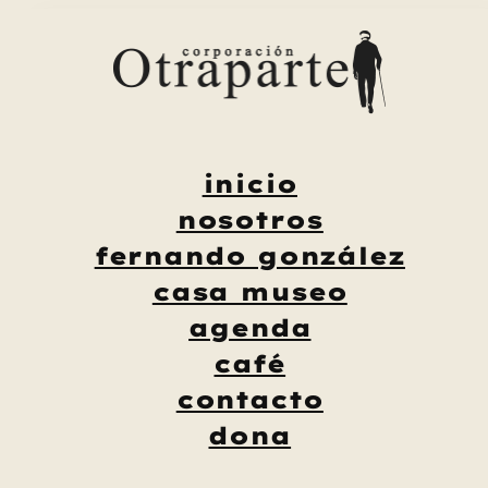
Saltar
al
contenido
inicio
nosotros
fernando gonzález
casa museo
agenda
café
contacto
dona