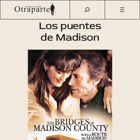
Saltar
Otraparte.org
/
Agenda Cultural
/
Cine
/
Los puentes de
al
Madison
contenido
Los puentes
de Madison