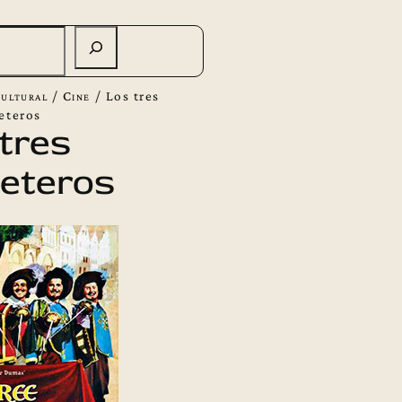
ultural
/
Cine
/
Los tres
eteros
tres
eteros