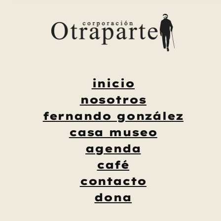
Saltar
al
contenido
inicio
nosotros
fernando gonzález
casa museo
agenda
café
contacto
dona