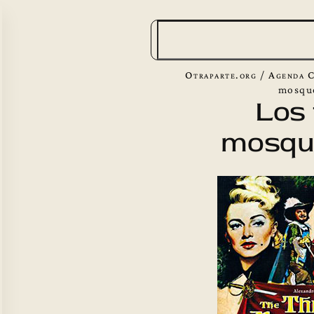
B
u
s
Otraparte.org
/
Agenda C
c
mosqu
Los 
a
mosqu
r