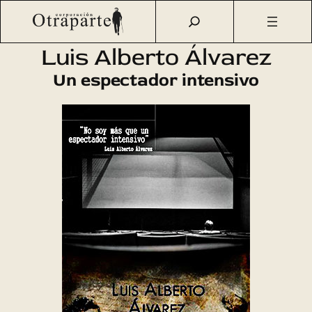
Saltar
Otraparte.org
/
Agenda Cultural
/
Cine
/
Luis Alberto
al
Álvarez
contenido
Luis Alberto Álvarez
Un espectador intensivo