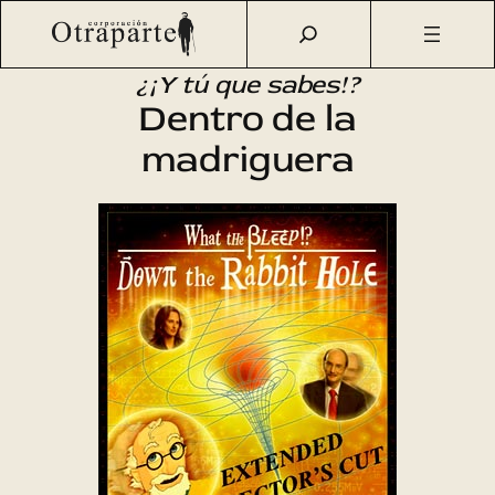
Saltar
Otraparte.org
/
Agenda Cultural
/
Cine
/
Dentro de la
al
madriguera
contenido
¿¡Y tú que sabes!?
Dentro de la
madriguera