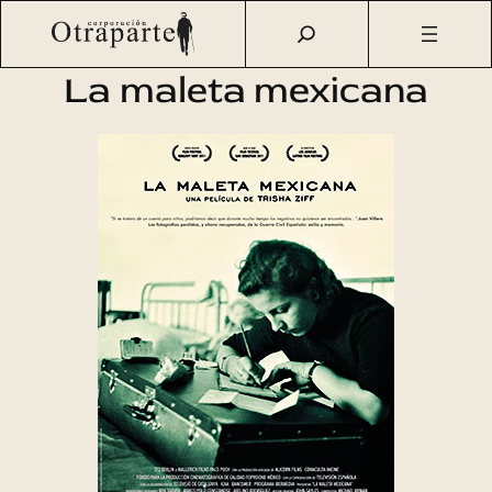
Saltar
Otraparte.org
/
Agenda Cultural
/
Cine
/
La maleta
al
mexicana
contenido
La maleta mexicana