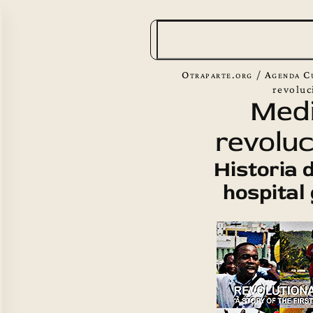
B
u
s
Otraparte.org
/
Agenda C
c
revoluc
Medi
a
revoluc
r
Historia 
hospital