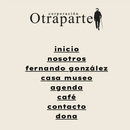
Saltar
al
contenido
inicio
nosotros
fernando gonzález
casa museo
agenda
café
contacto
dona