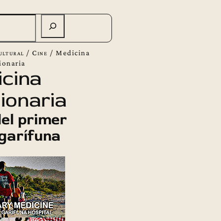
ultural
/
Cine
/
Medicina
ionaria
cina
ionaria
del primer
 garífuna