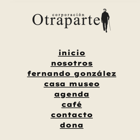
Saltar
al
contenido
inicio
nosotros
fernando gonzález
casa museo
agenda
café
contacto
dona