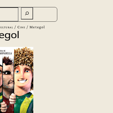
ultural
/
Cine
/
Metegol
egol