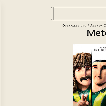
B
u
s
Otraparte.org
/
Agenda C
Met
c
a
r