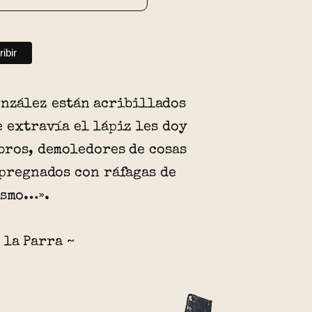
onzález están acribillados
e extravía el lápiz les doy
bros, demoledores de cosas
mpregnados con ráfagas de
ismo…».
 la Parra ~