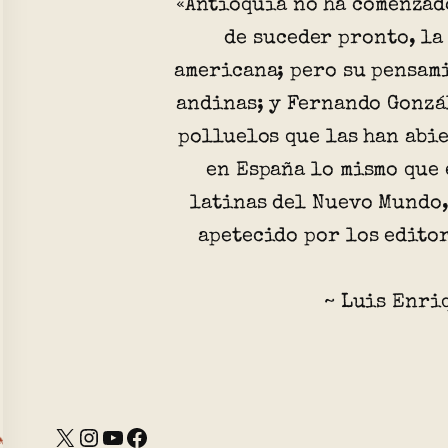
«Antioquia no ha comenzad
de suceder pronto, la
americana; pero su pensami
andinas; y Fernando Gonzá
polluelos que las han abi
en España lo mismo que 
latinas del Nuevo Mundo,
apetecido por los editor
~ Luis Enri
X
Instagram
YouTube
Facebook