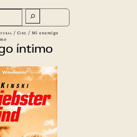
tural
/
Cine
/
Mi enemigo
imo
go íntimo