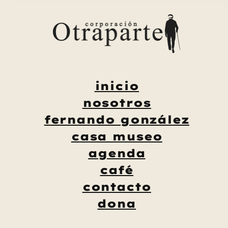
Saltar
al
contenido
inicio
nosotros
fernando gonzález
casa museo
agenda
café
contacto
dona