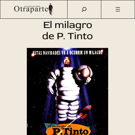
Saltar
Otraparte.org
/
Agenda Cultural
/
Cine
/
El milagro de P.
al
Tinto
contenido
El milagro
de P. Tinto