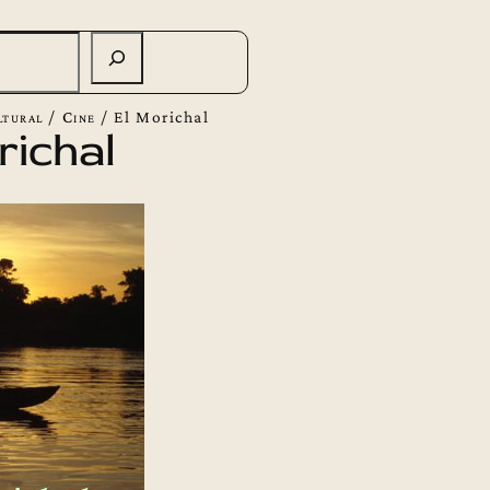
ltural
/
Cine
/
El Morichal
richal