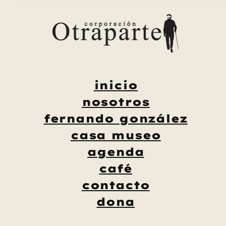
Saltar
al
contenido
inicio
nosotros
fernando gonzález
casa museo
agenda
café
contacto
dona